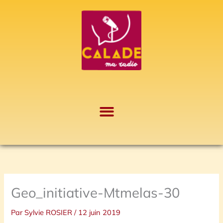
Aller
A
au
r
contenu
c
h
i
v
e
s
Geo_initiative-Mtmelas-30
Par
Sylvie ROSIER
/
12 juin 2019