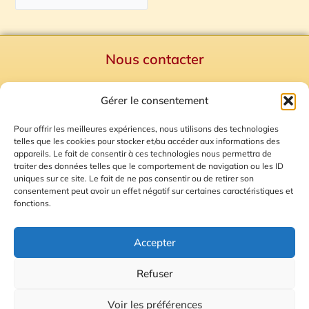
Nous contacter
Politique de confidentialité
Gérer le consentement
Mentions Légales
Plan du site
Pour offrir les meilleures expériences, nous utilisons des technologies
telles que les cookies pour stocker et/ou accéder aux informations des
Gestion des Cookies
appareils. Le fait de consentir à ces technologies nous permettra de
traiter des données telles que le comportement de navigation ou les ID
uniques sur ce site. Le fait de ne pas consentir ou de retirer son
consentement peut avoir un effet négatif sur certaines caractéristiques et
fonctions.
Accepter
Refuser
© 2026 Radio Calade
Voir les préférences