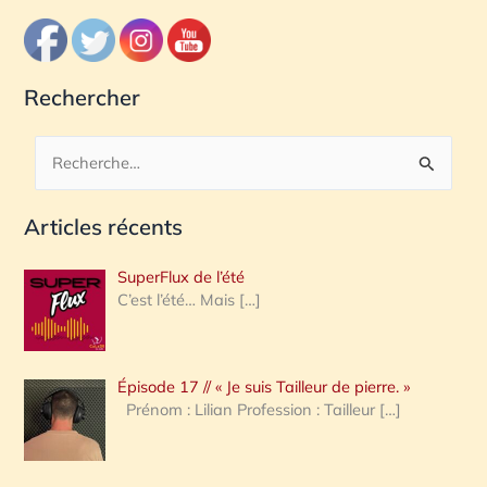
Rechercher
R
e
Articles récents
c
h
SuperFlux de l’été
e
C’est l’été… Mais
[…]
r
c
Épisode 17 // « Je suis Tailleur de pierre. »
h
Prénom : Lilian Profession : Tailleur
[…]
e
r