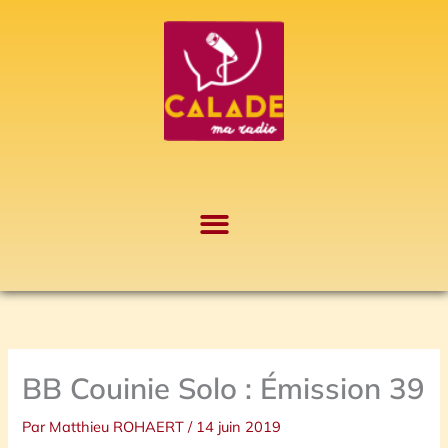
Aller
A
au
r
contenu
c
h
i
v
e
s
BB Couinie Solo : Émission 39
Par
Matthieu ROHAERT
/
14 juin 2019