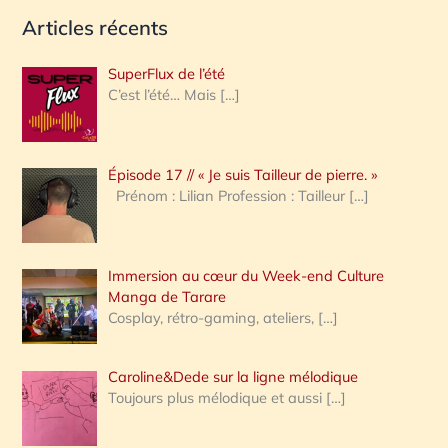
e
Articles récents
c
h
SuperFlux de l’été
e
C’est l’été… Mais
[…]
r
c
Épisode 17 // « Je suis Tailleur de pierre. »
h
Prénom : Lilian Profession : Tailleur
[…]
e
r
Immersion au cœur du Week-end Culture
:
Manga de Tarare
Cosplay, rétro-gaming, ateliers,
[…]
Caroline&Dede sur la ligne mélodique
Toujours plus mélodique et aussi
[…]