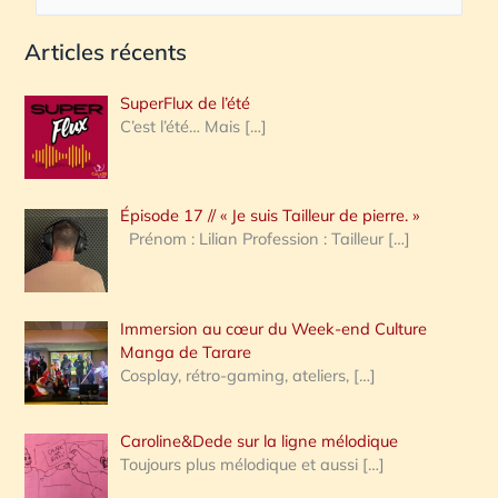
e
Articles récents
c
h
SuperFlux de l’été
e
C’est l’été… Mais
[…]
r
c
Épisode 17 // « Je suis Tailleur de pierre. »
h
Prénom : Lilian Profession : Tailleur
[…]
e
r
Immersion au cœur du Week-end Culture
:
Manga de Tarare
Cosplay, rétro-gaming, ateliers,
[…]
Caroline&Dede sur la ligne mélodique
Toujours plus mélodique et aussi
[…]