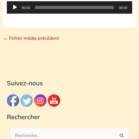
Lecteur
00:00
00:00
audio
←
Fichier média précédent
Suivez-nous
Rechercher
R