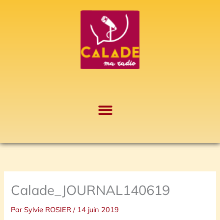
Aller
A
au
r
contenu
c
h
i
v
e
s
Calade_JOURNAL140619
Par
Sylvie ROSIER
/
14 juin 2019