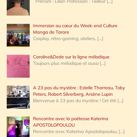
Prénom : Lilian Profession : Tailleur
[…]
e
r
Immersion au cœur du Week-end Culture
:
Manga de Tarare
Cosplay, rétro-gaming, ateliers,
[…]
Caroline&Dede sur la ligne mélodique
Toujours plus mélodique et aussi
[…]
A 23 pas du mystère : Estelle Tharreau, Toby
Peters, Robert Silverberg, Arsène Lupin
Bienvenue à 23 pas du mystère ! Cet été
[…]
Rencontre avec la poétesse Katerina
APOSTOLOPOULOU
Rencontre avec Katerina Apostolopoulou,
[…]