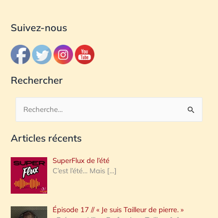
Suivez-nous
Rechercher
R
e
Articles récents
c
h
SuperFlux de l’été
e
C’est l’été… Mais
[…]
r
c
Épisode 17 // « Je suis Tailleur de pierre. »
h