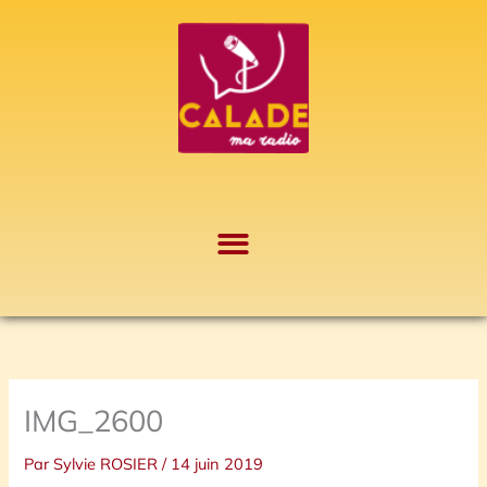
Aller
A
au
r
contenu
c
h
i
v
e
s
IMG_2600
Par
Sylvie ROSIER
/
14 juin 2019