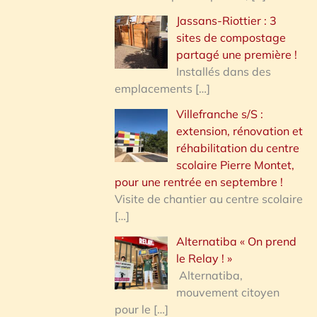
Jassans-Riottier : 3
sites de compostage
partagé une première !
Installés dans des
emplacements
[…]
Villefranche s/S :
extension, rénovation et
réhabilitation du centre
scolaire Pierre Montet,
pour une rentrée en septembre !
Visite de chantier au centre scolaire
[…]
Alternatiba « On prend
le Relay ! »
Alternatiba,
mouvement citoyen
pour le
[…]