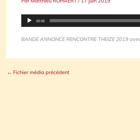
Par
Matthieu ROHAERT
/
17 juin 2019
Lecteur
00:00
audio
BANDE ANNONCE RENCONTRE THEIZE 2019 avec 
←
Fichier média précédent