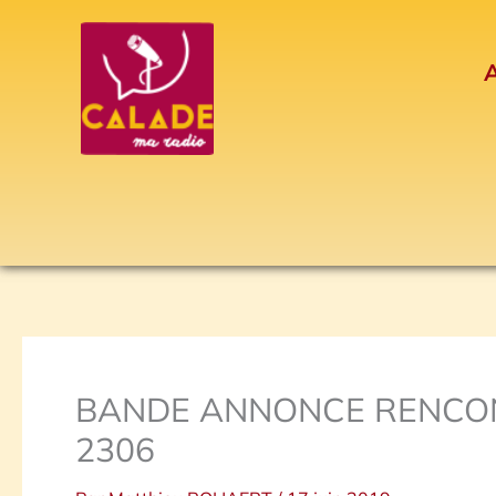
Aller
au
A
contenu
BANDE ANNONCE RENCONTR
2306