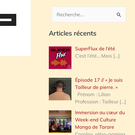
R
tilisez
es
e
Articles récents
lèches
c
aut/bas
h
SuperFlux de l’été
our
e
C’est l’été… Mais
[…]
ugmenter
r
u
iminuer
c
Épisode 17 // « Je suis
h
Tailleur de pierre. »
olume.
e
Prénom : Lilian
Profession : Tailleur
[…]
r
Immersion au cœur du
Week-end Culture
:
Manga de Tarare
Cosplay, rétro-gaming,