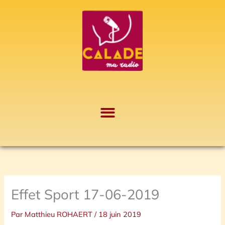
Aller
A
au
r
contenu
c
h
i
v
e
s
Effet Sport 17-06-2019
Par
Matthieu ROHAERT
/
18 juin 2019