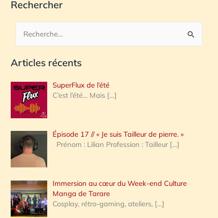
Rechercher
R
e
Articles récents
c
h
SuperFlux de l’été
e
C’est l’été… Mais
[…]
r
c
Épisode 17 // « Je suis Tailleur de pierre. »
h
Prénom : Lilian Profession : Tailleur
[…]
e
r
Immersion au cœur du Week-end Culture
:
Manga de Tarare
Cosplay, rétro-gaming, ateliers,
[…]