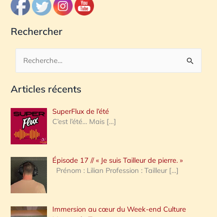
Rechercher
R
e
Articles récents
c
h
SuperFlux de l’été
e
C’est l’été… Mais
[…]
r
c
Épisode 17 // « Je suis Tailleur de pierre. »
h
Prénom : Lilian Profession : Tailleur
[…]
e
r
Immersion au cœur du Week-end Culture
: