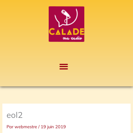
Aller
A
au
r
contenu
c
h
i
v
e
s
eol2
Par
webmestre
/
19 juin 2019