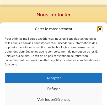
Nous contacter
Politique de confidentialité
Gérer le consentement
Mentions Légales
Plan du site
Pour offrir les meilleures expériences, nous utilisons des technologies
telles que les cookies pour stocker et/ou accéder aux informations des
Gestion des Cookies
appareils. Le fait de consentir à ces technologies nous permettra de
traiter des données telles que le comportement de navigation ou les ID
uniques sur ce site. Le fait de ne pas consentir ou de retirer son
consentement peut avoir un effet négatif sur certaines caractéristiques et
fonctions.
Accepter
Refuser
© 2026 Radio Calade
Voir les préférences
Ecoutez le direct