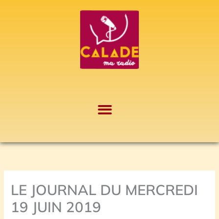
Aller
A
au
r
contenu
c
h
i
v
e
s
LE JOURNAL DU MERCREDI
19 JUIN 2019