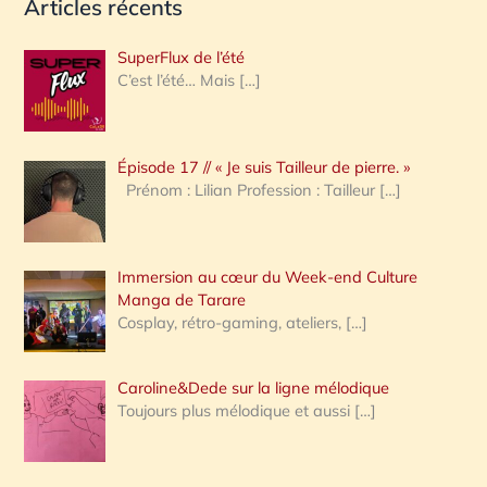
Articles récents
c
h
SuperFlux de l’été
e
C’est l’été… Mais
[…]
r
c
Épisode 17 // « Je suis Tailleur de pierre. »
h
Prénom : Lilian Profession : Tailleur
[…]
e
r
Immersion au cœur du Week-end Culture
:
Manga de Tarare
Cosplay, rétro-gaming, ateliers,
[…]
Caroline&Dede sur la ligne mélodique
Toujours plus mélodique et aussi
[…]