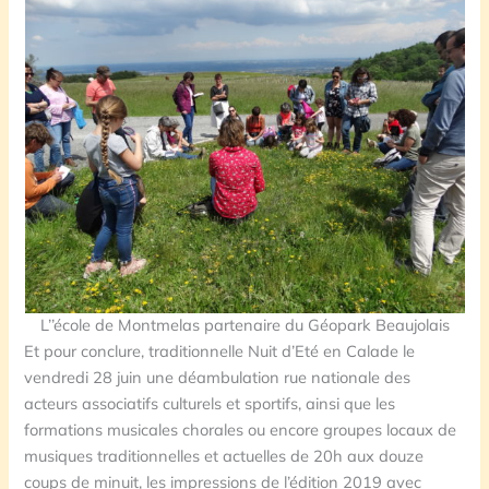
L’’école de Montmelas partenaire du Géopark Beaujolais
Et pour conclure, traditionnelle Nuit d’Eté en Calade le
vendredi 28 juin une déambulation rue nationale des
acteurs associatifs culturels et sportifs, ainsi que les
formations musicales chorales ou encore groupes locaux de
musiques traditionnelles et actuelles de 20h aux douze
coups de minuit, les impressions de l’édition 2019 avec