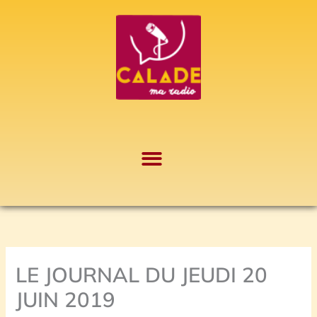
Aller
A
au
r
contenu
c
h
i
v
e
s
LE JOURNAL DU JEUDI 20
JUIN 2019