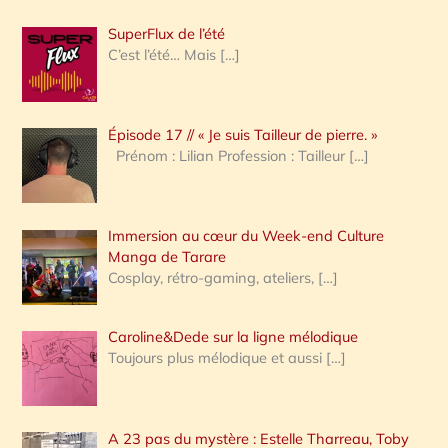
h
SuperFlux de l’été
e
C’est l’été… Mais
[…]
r
c
Épisode 17 // « Je suis Tailleur de pierre. »
h
Prénom : Lilian Profession : Tailleur
[…]
e
r
Immersion au cœur du Week-end Culture
:
Manga de Tarare
Cosplay, rétro-gaming, ateliers,
[…]
Caroline&Dede sur la ligne mélodique
Toujours plus mélodique et aussi
[…]
A 23 pas du mystère : Estelle Tharreau, Toby