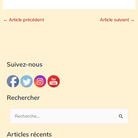
←
Article précédent
Article suivant
→
Suivez-nous
Rechercher
R
e
Articles récents
c