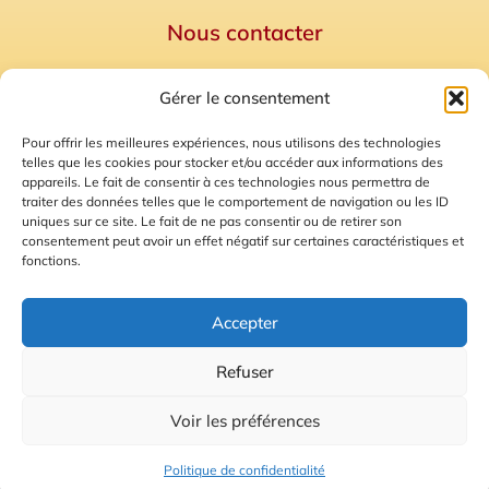
Nous contacter
Politique de confidentialité
Gérer le consentement
Mentions Légales
Plan du site
Pour offrir les meilleures expériences, nous utilisons des technologies
telles que les cookies pour stocker et/ou accéder aux informations des
Gestion des Cookies
appareils. Le fait de consentir à ces technologies nous permettra de
traiter des données telles que le comportement de navigation ou les ID
uniques sur ce site. Le fait de ne pas consentir ou de retirer son
consentement peut avoir un effet négatif sur certaines caractéristiques et
fonctions.
Accepter
Refuser
© 2026 Radio Calade
Voir les préférences
Ecoutez le direct
Politique de confidentialité