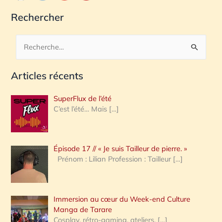
Rechercher
R
e
Articles récents
c
h
SuperFlux de l’été
e
C’est l’été… Mais
[…]
r
c
Épisode 17 // « Je suis Tailleur de pierre. »
h
Prénom : Lilian Profession : Tailleur
[…]
e
r
Immersion au cœur du Week-end Culture
:
Manga de Tarare
Cosplay, rétro-gaming, ateliers,
[…]