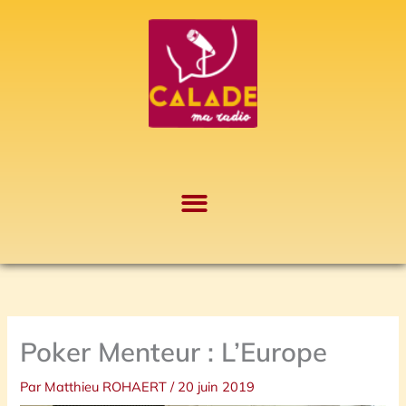
Aller
A
au
r
contenu
c
h
i
v
e
s
Poker Menteur : L’Europe
Par
Matthieu ROHAERT
/
20 juin 2019