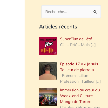
R
e
Articles récents
c
h
SuperFlux de l’été
e
C’est l’été… Mais
[…]
r
c
Épisode 17 // « Je suis
h
Tailleur de pierre. »
e
Prénom : Lilian
Profession : Tailleur
[…]
r
Immersion au cœur du
Week-end Culture
:
Manga de Tarare
Cosplay, rétro-gaming,