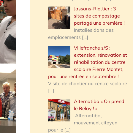
Jassans-Riottier : 3
sites de compostage
partagé une première !
Installés dans des
emplacements
[…]
Villefranche s/S :
extension, rénovation et
réhabilitation du centre
scolaire Pierre Montet,
pour une rentrée en septembre !
Visite de chantier au centre scolaire
[…]
Alternatiba « On prend
le Relay ! »
Alternatiba,
mouvement citoyen
pour le
[…]