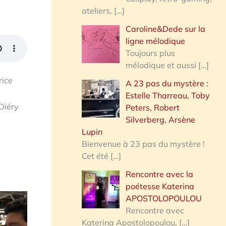
ateliers,
[…]
Caroline&Dede sur la
ligne mélodique
Toujours plus
mélodique et aussi
[…]
rice
A 23 pas du mystère :
Estelle Tharreau, Toby
 Diéry
Peters, Robert
Silverberg, Arsène
Lupin
Bienvenue à 23 pas du mystère !
Cet été
[…]
Rencontre avec la
poétesse Katerina
APOSTOLOPOULOU
Rencontre avec
Katerina Apostolopoulou,
[…]