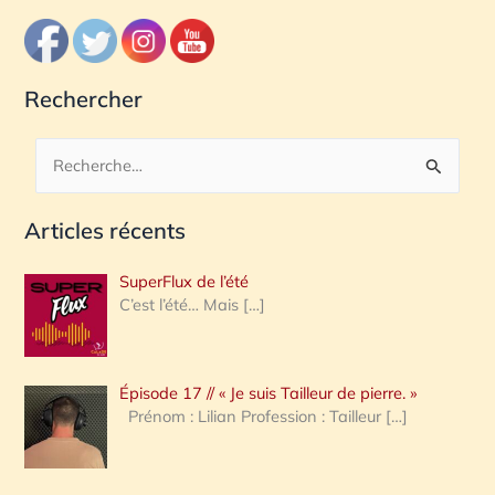
Rechercher
R
e
Articles récents
c
h
SuperFlux de l’été
e
C’est l’été… Mais
[…]
r
c
Épisode 17 // « Je suis Tailleur de pierre. »
h
Prénom : Lilian Profession : Tailleur
[…]
e
r