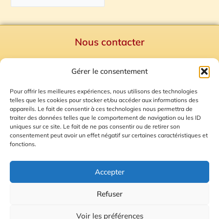
Nous contacter
Politique de confidentialité
Gérer le consentement
Mentions Légales
Plan du site
Pour offrir les meilleures expériences, nous utilisons des technologies
telles que les cookies pour stocker et/ou accéder aux informations des
Gestion des Cookies
appareils. Le fait de consentir à ces technologies nous permettra de
traiter des données telles que le comportement de navigation ou les ID
uniques sur ce site. Le fait de ne pas consentir ou de retirer son
consentement peut avoir un effet négatif sur certaines caractéristiques et
fonctions.
Accepter
Refuser
© 2026 Radio Calade
Voir les préférences