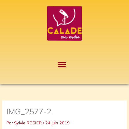
Aller
A
au
r
contenu
c
h
i
v
e
s
IMG_2577-2
Par
Sylvie ROSIER
/
24 juin 2019