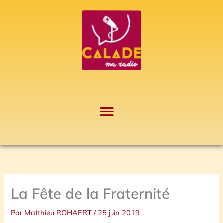
Aller
A
au
r
contenu
c
h
i
v
e
s
La Fête de la Fraternité
Par
Matthieu ROHAERT
/
25 juin 2019