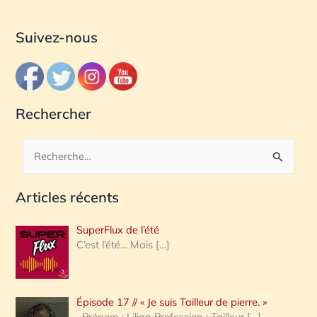
Suivez-nous
Rechercher
R
e
Articles récents
c
h
SuperFlux de l’été
e
C’est l’été… Mais
[…]
r
c
Épisode 17 // « Je suis Tailleur de pierre. »
h
Prénom : Lilian Profession : Tailleur
[…]