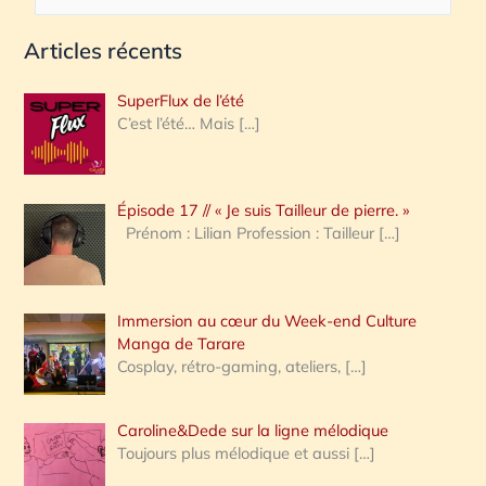
e
Articles récents
c
h
SuperFlux de l’été
e
C’est l’été… Mais
[…]
r
c
Épisode 17 // « Je suis Tailleur de pierre. »
h
Prénom : Lilian Profession : Tailleur
[…]
e
r
Immersion au cœur du Week-end Culture
:
Manga de Tarare
Cosplay, rétro-gaming, ateliers,
[…]
Caroline&Dede sur la ligne mélodique
Toujours plus mélodique et aussi
[…]