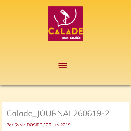
Aller
A
au
r
contenu
c
h
i
v
e
s
Calade_JOURNAL260619-2
Par
Sylvie ROSIER
/
26 juin 2019