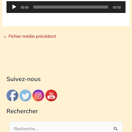
Lecteur
00:00
00:00
audio
←
Fichier média précédent
Suivez-nous
Rechercher
R