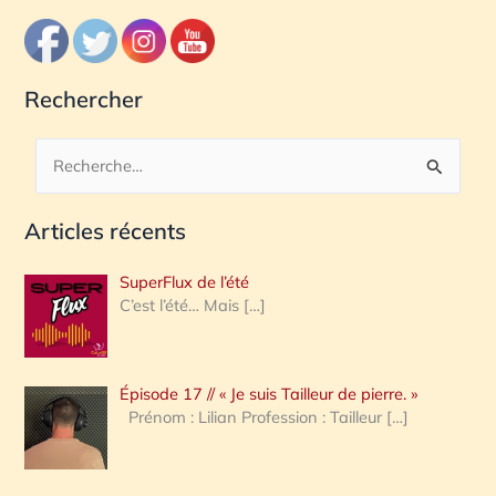
Rechercher
R
e
Articles récents
c
h
SuperFlux de l’été
e
C’est l’été… Mais
[…]
r
c
Épisode 17 // « Je suis Tailleur de pierre. »
h
Prénom : Lilian Profession : Tailleur
[…]
e
r