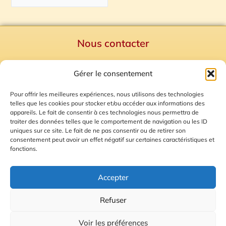
Nous contacter
Politique de confidentialité
Gérer le consentement
Mentions Légales
Plan du site
Pour offrir les meilleures expériences, nous utilisons des technologies
telles que les cookies pour stocker et/ou accéder aux informations des
Gestion des Cookies
appareils. Le fait de consentir à ces technologies nous permettra de
traiter des données telles que le comportement de navigation ou les ID
uniques sur ce site. Le fait de ne pas consentir ou de retirer son
consentement peut avoir un effet négatif sur certaines caractéristiques et
fonctions.
Accepter
Refuser
© 2026 Radio Calade
Voir les préférences