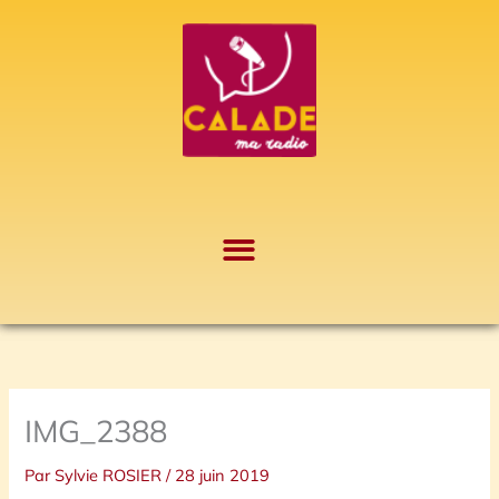
Aller
A
au
r
contenu
c
h
i
v
e
s
IMG_2388
Par
Sylvie ROSIER
/
28 juin 2019