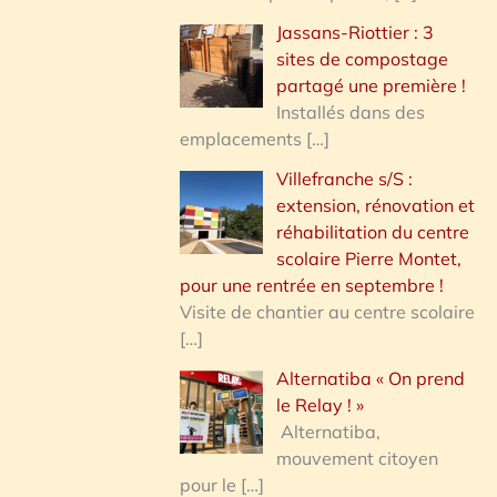
Jassans-Riottier : 3
sites de compostage
partagé une première !
Installés dans des
emplacements
[…]
Villefranche s/S :
extension, rénovation et
réhabilitation du centre
scolaire Pierre Montet,
pour une rentrée en septembre !
Visite de chantier au centre scolaire
[…]
Alternatiba « On prend
le Relay ! »
Alternatiba,
mouvement citoyen
pour le
[…]