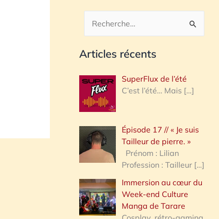
R
e
Articles récents
c
h
SuperFlux de l’été
e
C’est l’été… Mais
[…]
r
c
Épisode 17 // « Je suis
h
Tailleur de pierre. »
e
Prénom : Lilian
Profession : Tailleur
[…]
r
Immersion au cœur du
Week-end Culture
:
Manga de Tarare
Cosplay, rétro-gaming,