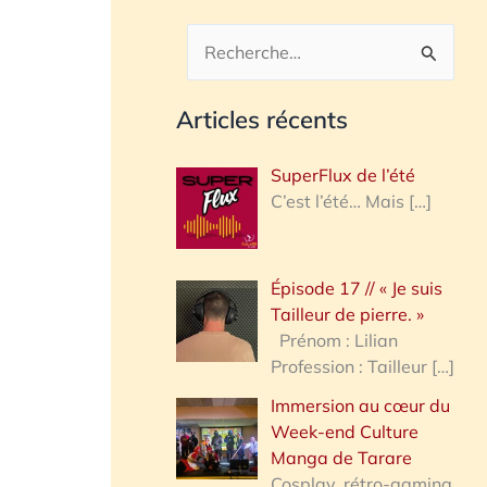
R
e
Articles récents
c
h
SuperFlux de l’été
e
C’est l’été… Mais
[…]
r
c
Épisode 17 // « Je suis
h
Tailleur de pierre. »
e
Prénom : Lilian
Profession : Tailleur
[…]
r
Immersion au cœur du
Week-end Culture
:
Manga de Tarare
Cosplay, rétro-gaming,