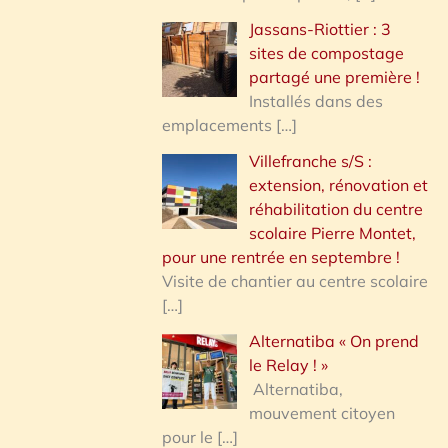
Jassans-Riottier : 3
sites de compostage
partagé une première !
Installés dans des
emplacements
[…]
Villefranche s/S :
extension, rénovation et
réhabilitation du centre
scolaire Pierre Montet,
pour une rentrée en septembre !
Visite de chantier au centre scolaire
[…]
Alternatiba « On prend
le Relay ! »
Alternatiba,
mouvement citoyen
pour le
[…]