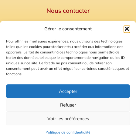
Nous contacter
Politique de confidentialité
Gérer le consentement
Mentions Légales
Plan du site
Pour offrir les meilleures expériences, nous utilisons des technologies
telles que les cookies pour stocker et/ou accéder aux informations des
Gestion des Cookies
appareils. Le fait de consentir à ces technologies nous permettra de
traiter des données telles que le comportement de navigation ou les ID
uniques sur ce site. Le fait de ne pas consentir ou de retirer son
consentement peut avoir un effet négatif sur certaines caractéristiques et
fonctions.
Accepter
Refuser
© 2026 Radio Calade
Voir les préférences
Ecoutez le direct
Politique de confidentialité