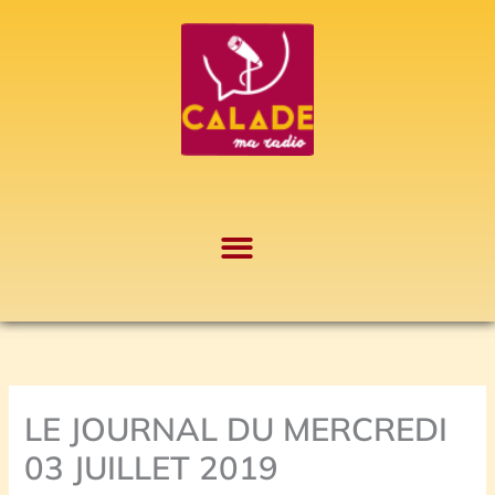
Aller
A
au
r
contenu
c
h
i
v
e
s
LE JOURNAL DU MERCREDI
03 JUILLET 2019