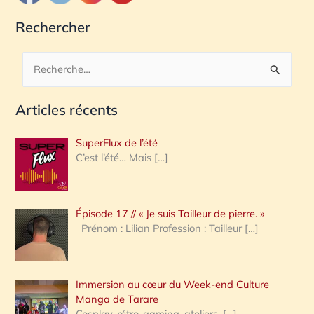
Rechercher
R
e
Articles récents
c
h
SuperFlux de l’été
e
C’est l’été… Mais
[…]
r
c
Épisode 17 // « Je suis Tailleur de pierre. »
h
Prénom : Lilian Profession : Tailleur
[…]
e
r
Immersion au cœur du Week-end Culture
:
Manga de Tarare
Cosplay, rétro-gaming, ateliers,
[…]