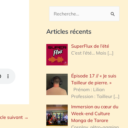
R
e
Articles récents
c
h
SuperFlux de l’été
e
C’est l’été… Mais
[…]
r
c
Épisode 17 // « Je suis
h
Tailleur de pierre. »
e
Prénom : Lilian
Profession : Tailleur
[…]
r
Immersion au cœur du
Week-end Culture
:
icle suivant
→
Manga de Tarare
Cosplay, rétro-gaming,