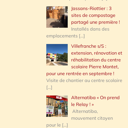
Jassans-Riottier : 3
sites de compostage
partagé une première !
Installés dans des
emplacements
[…]
Villefranche s/S :
extension, rénovation et
réhabilitation du centre
scolaire Pierre Montet,
pour une rentrée en septembre !
Visite de chantier au centre scolaire
[…]
Alternatiba « On prend
le Relay ! »
Alternatiba,
mouvement citoyen
pour le
[…]