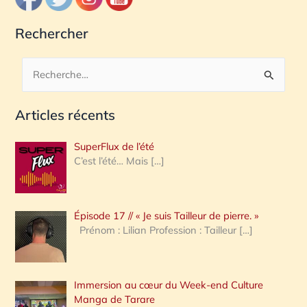
Rechercher
R
e
Articles récents
c
h
SuperFlux de l’été
e
C’est l’été… Mais
[…]
r
c
Épisode 17 // « Je suis Tailleur de pierre. »
h
Prénom : Lilian Profession : Tailleur
[…]
e
r
Immersion au cœur du Week-end Culture
:
Manga de Tarare