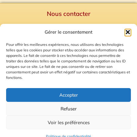
Nous contacter
Politique de confidentialité
Gérer le consentement
Mentions Légales
Plan du site
Pour offrir les meilleures expériences, nous utilisons des technologies
telles que les cookies pour stocker et/ou accéder aux informations des
Gestion des Cookies
appareils. Le fait de consentir à ces technologies nous permettra de
traiter des données telles que le comportement de navigation ou les ID
uniques sur ce site. Le fait de ne pas consentir ou de retirer son
consentement peut avoir un effet négatif sur certaines caractéristiques et
fonctions.
Accepter
Refuser
© 2026 Radio Calade
Voir les préférences
Ecoutez le direct
Politique de confidentialité