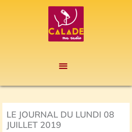
Aller
A
au
r
contenu
c
h
i
v
e
s
LE JOURNAL DU LUNDI 08
JUILLET 2019