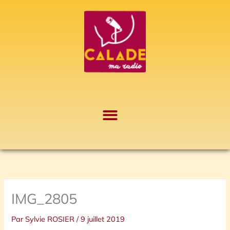
Aller
A
au
r
contenu
c
h
i
v
e
s
IMG_2805
Par
Sylvie ROSIER
/
9 juillet 2019