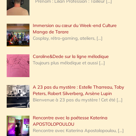
Prénom : Lilian Profession : Tailleur
[…]
e
r
Immersion au cœur du Week-end Culture
:
Manga de Tarare
Cosplay, rétro-gaming, ateliers,
[…]
Caroline&Dede sur la ligne mélodique
Toujours plus mélodique et aussi
[…]
A 23 pas du mystère : Estelle Tharreau, Toby
Peters, Robert Silverberg, Arsène Lupin
Bienvenue à 23 pas du mystère ! Cet été
[…]
Rencontre avec la poétesse Katerina
APOSTOLOPOULOU
Rencontre avec Katerina Apostolopoulou,
[…]