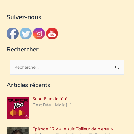
Suivez-nous
Rechercher
R
e
Articles récents
c
h
SuperFlux de l’été
e
C’est l’été… Mais
[…]
r
c
Épisode 17 // « Je suis Tailleur de pierre. »
h