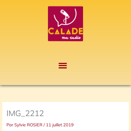
Aller
A
au
r
contenu
c
h
i
v
e
s
IMG_2212
Par
Sylvie ROSIER
/
11 juillet 2019