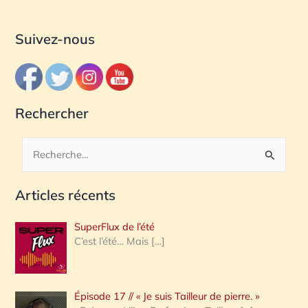
Suivez-nous
Rechercher
R
e
Articles récents
c
h
SuperFlux de l’été
e
C’est l’été… Mais
[…]
r
c
Épisode 17 // « Je suis Tailleur de pierre. »
h