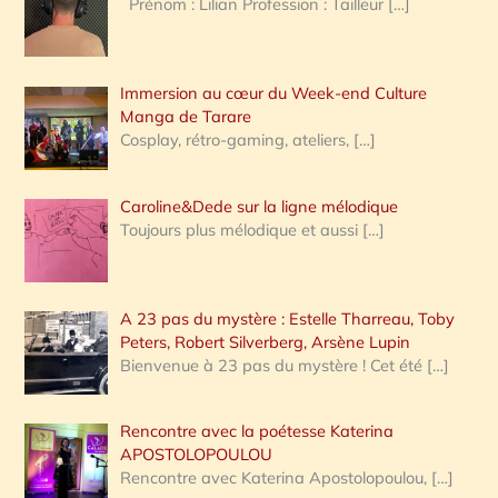
Prénom : Lilian Profession : Tailleur
[…]
e
r
Immersion au cœur du Week-end Culture
:
Manga de Tarare
Cosplay, rétro-gaming, ateliers,
[…]
Caroline&Dede sur la ligne mélodique
Toujours plus mélodique et aussi
[…]
A 23 pas du mystère : Estelle Tharreau, Toby
Peters, Robert Silverberg, Arsène Lupin
Bienvenue à 23 pas du mystère ! Cet été
[…]
Rencontre avec la poétesse Katerina
APOSTOLOPOULOU
Rencontre avec Katerina Apostolopoulou,
[…]