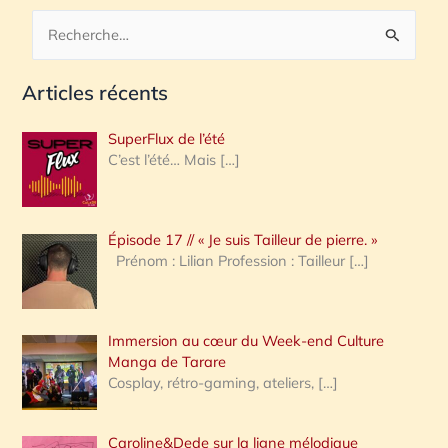
R
e
Articles récents
c
h
SuperFlux de l’été
e
C’est l’été… Mais
[…]
r
c
Épisode 17 // « Je suis Tailleur de pierre. »
h
Prénom : Lilian Profession : Tailleur
[…]
e
r
Immersion au cœur du Week-end Culture
:
Manga de Tarare
Cosplay, rétro-gaming, ateliers,
[…]
Caroline&Dede sur la ligne mélodique