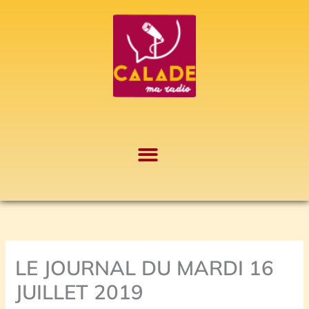
Aller
A
au
r
contenu
c
h
i
v
e
s
LE JOURNAL DU MARDI 16
JUILLET 2019