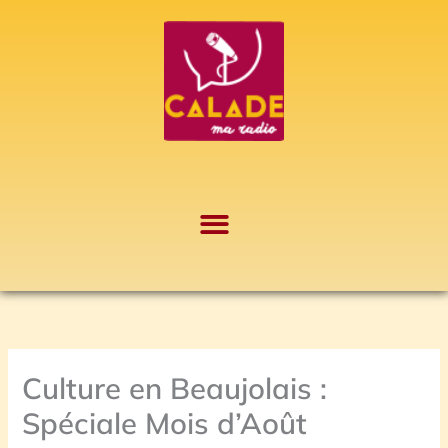
Aller
A
au
r
contenu
c
h
i
v
e
s
Culture en Beaujolais :
Spéciale Mois d’Août