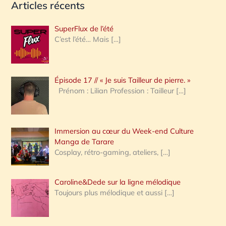
Articles récents
c
h
SuperFlux de l’été
e
C’est l’été… Mais
[…]
r
c
Épisode 17 // « Je suis Tailleur de pierre. »
h
Prénom : Lilian Profession : Tailleur
[…]
e
r
Immersion au cœur du Week-end Culture
:
Manga de Tarare
Cosplay, rétro-gaming, ateliers,
[…]
Caroline&Dede sur la ligne mélodique
Toujours plus mélodique et aussi
[…]