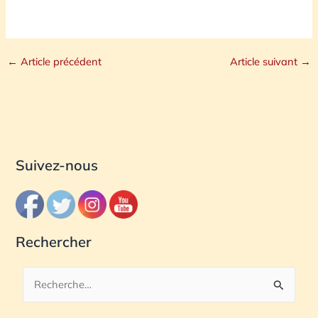
←
Article précédent
Article suivant
→
Suivez-nous
Rechercher
R
e