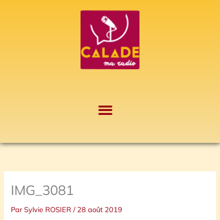
Aller
A
au
r
contenu
c
h
i
v
e
s
IMG_3081
Par
Sylvie ROSIER
/
28 août 2019