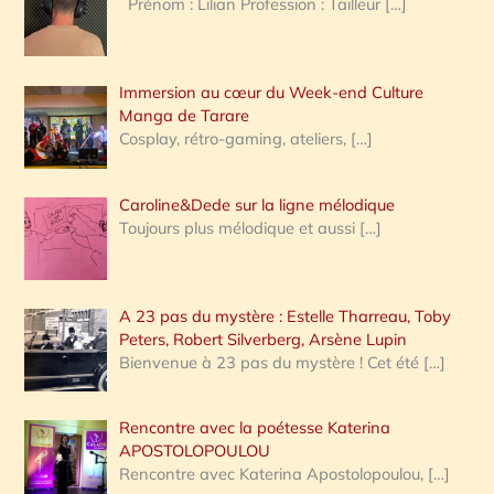
Prénom : Lilian Profession : Tailleur
[…]
e
r
Immersion au cœur du Week-end Culture
:
Manga de Tarare
Cosplay, rétro-gaming, ateliers,
[…]
Caroline&Dede sur la ligne mélodique
Toujours plus mélodique et aussi
[…]
A 23 pas du mystère : Estelle Tharreau, Toby
Peters, Robert Silverberg, Arsène Lupin
Bienvenue à 23 pas du mystère ! Cet été
[…]
Rencontre avec la poétesse Katerina
APOSTOLOPOULOU
Rencontre avec Katerina Apostolopoulou,
[…]