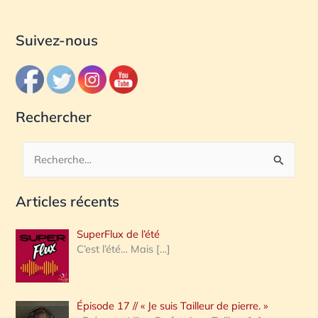
Suivez-nous
Rechercher
R
e
Articles récents
c
h
SuperFlux de l’été
e
C’est l’été… Mais
[…]
r
c
Épisode 17 // « Je suis Tailleur de pierre. »
h