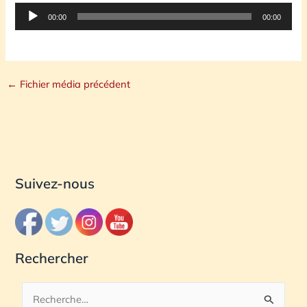
Lecteur
00:00
00:00
audio
←
Fichier média précédent
Suivez-nous
Rechercher
R