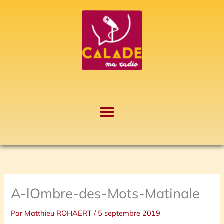
Aller
A
au
r
contenu
c
h
i
v
e
s
A-lOmbre-des-Mots-Matinale
Par
Matthieu ROHAERT
/
5 septembre 2019