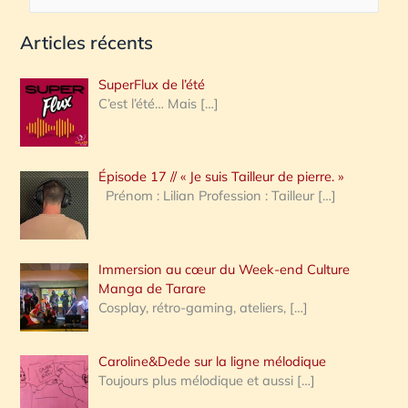
e
Articles récents
c
h
SuperFlux de l’été
e
C’est l’été… Mais
[…]
r
c
Épisode 17 // « Je suis Tailleur de pierre. »
h
Prénom : Lilian Profession : Tailleur
[…]
e
r
Immersion au cœur du Week-end Culture
:
Manga de Tarare
Cosplay, rétro-gaming, ateliers,
[…]
Caroline&Dede sur la ligne mélodique
Toujours plus mélodique et aussi
[…]