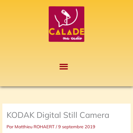
Aller
A
au
r
contenu
c
h
i
v
e
s
KODAK Digital Still Camera
Par
Matthieu ROHAERT
/
9 septembre 2019