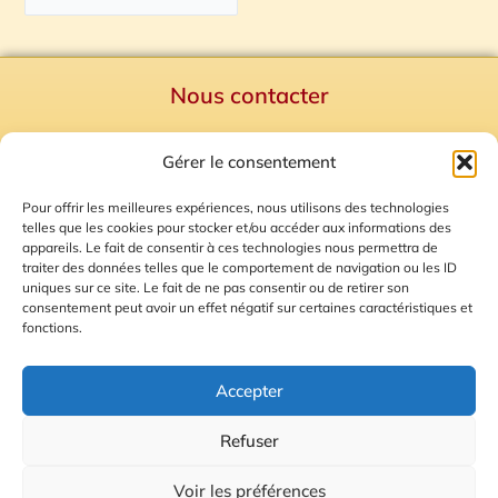
Nous contacter
Politique de confidentialité
Gérer le consentement
Mentions Légales
Plan du site
Pour offrir les meilleures expériences, nous utilisons des technologies
telles que les cookies pour stocker et/ou accéder aux informations des
Gestion des Cookies
appareils. Le fait de consentir à ces technologies nous permettra de
traiter des données telles que le comportement de navigation ou les ID
uniques sur ce site. Le fait de ne pas consentir ou de retirer son
consentement peut avoir un effet négatif sur certaines caractéristiques et
fonctions.
Accepter
Refuser
© 2026 Radio Calade
Voir les préférences