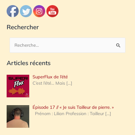
Rechercher
R
e
Articles récents
c
h
SuperFlux de l’été
e
C’est l’été… Mais
[…]
r
c
Épisode 17 // « Je suis Tailleur de pierre. »
h
Prénom : Lilian Profession : Tailleur
[…]
e
r