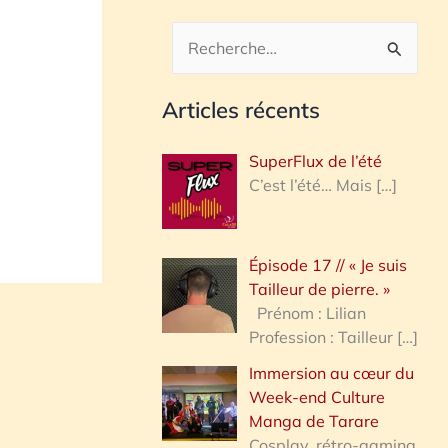
R
e
Articles récents
c
h
SuperFlux de l’été
e
C’est l’été… Mais
[…]
r
c
Épisode 17 // « Je suis
h
Tailleur de pierre. »
e
Prénom : Lilian
Profession : Tailleur
[…]
r
Immersion au cœur du
Week-end Culture
:
Manga de Tarare
Cosplay, rétro-gaming,