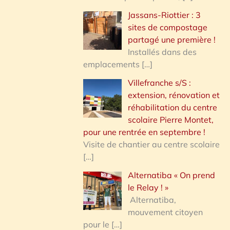
Jassans-Riottier : 3
sites de compostage
partagé une première !
Installés dans des
emplacements
[…]
Villefranche s/S :
extension, rénovation et
réhabilitation du centre
scolaire Pierre Montet,
pour une rentrée en septembre !
Visite de chantier au centre scolaire
[…]
Alternatiba « On prend
le Relay ! »
Alternatiba,
mouvement citoyen
pour le
[…]