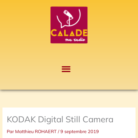
Aller
A
au
r
contenu
c
h
i
v
e
s
KODAK Digital Still Camera
Par
Matthieu ROHAERT
/
9 septembre 2019