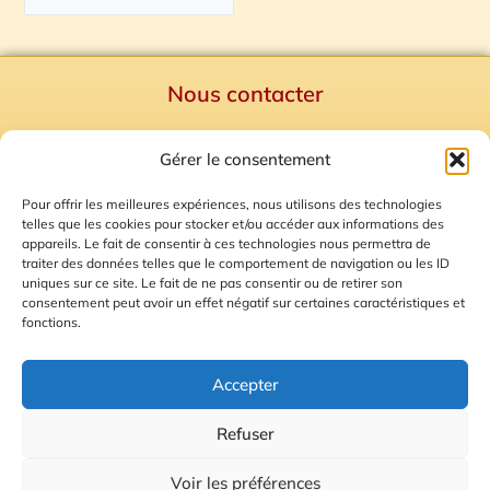
Nous contacter
Politique de confidentialité
Gérer le consentement
Mentions Légales
Plan du site
Pour offrir les meilleures expériences, nous utilisons des technologies
telles que les cookies pour stocker et/ou accéder aux informations des
Gestion des Cookies
appareils. Le fait de consentir à ces technologies nous permettra de
traiter des données telles que le comportement de navigation ou les ID
uniques sur ce site. Le fait de ne pas consentir ou de retirer son
consentement peut avoir un effet négatif sur certaines caractéristiques et
fonctions.
Accepter
Refuser
© 2026 Radio Calade
Voir les préférences