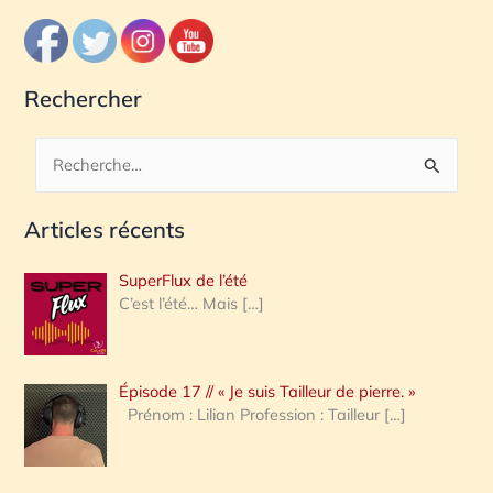
Rechercher
R
e
Articles récents
c
h
SuperFlux de l’été
e
C’est l’été… Mais
[…]
r
c
Épisode 17 // « Je suis Tailleur de pierre. »
h
Prénom : Lilian Profession : Tailleur
[…]
e
r