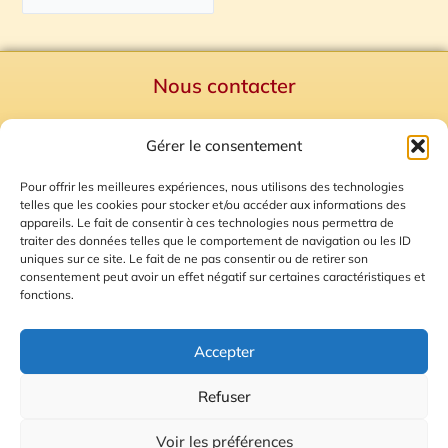
Nous contacter
Politique de confidentialité
Gérer le consentement
Mentions Légales
Plan du site
Pour offrir les meilleures expériences, nous utilisons des technologies
telles que les cookies pour stocker et/ou accéder aux informations des
Gestion des Cookies
appareils. Le fait de consentir à ces technologies nous permettra de
traiter des données telles que le comportement de navigation ou les ID
uniques sur ce site. Le fait de ne pas consentir ou de retirer son
consentement peut avoir un effet négatif sur certaines caractéristiques et
fonctions.
Accepter
Refuser
© 2026 Radio Calade
Voir les préférences