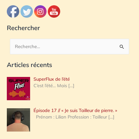
Rechercher
R
e
Articles récents
c
h
SuperFlux de l’été
e
C’est l’été… Mais
[…]
r
c
Épisode 17 // « Je suis Tailleur de pierre. »
h
Prénom : Lilian Profession : Tailleur
[…]
e
r