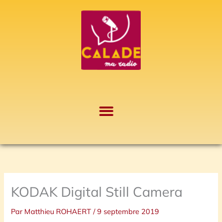
Aller
A
au
r
contenu
c
h
i
v
e
s
KODAK Digital Still Camera
Par
Matthieu ROHAERT
/
9 septembre 2019