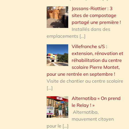
Jassans-Riottier : 3
sites de compostage
partagé une première !
Installés dans des
emplacements
[…]
Villefranche s/S :
extension, rénovation et
réhabilitation du centre
scolaire Pierre Montet,
pour une rentrée en septembre !
Visite de chantier au centre scolaire
[…]
Alternatiba « On prend
le Relay ! »
Alternatiba,
mouvement citoyen
pour le
[…]