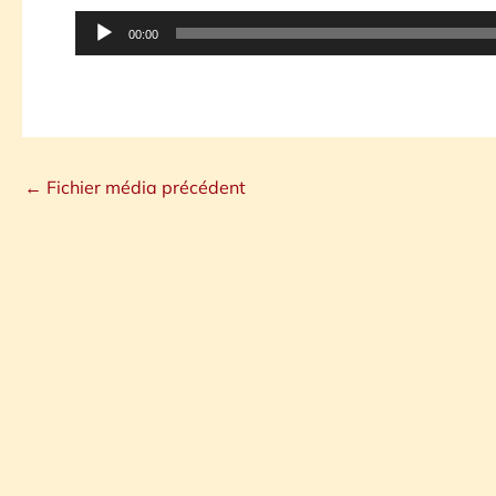
Lecteur
00:00
audio
←
Fichier média précédent