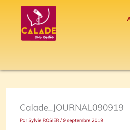
Aller
au
A
contenu
Calade_JOURNAL090919
Par
Sylvie ROSIER
/
9 septembre 2019