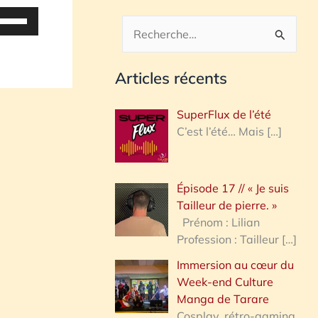
tilisez
es
R
lèches
e
aut/bas
Articles récents
c
our
h
ugmenter
SuperFlux de l’été
u
e
C’est l’été… Mais
[…]
iminuer
r
c
olume.
Épisode 17 // « Je suis
h
Tailleur de pierre. »
e
Prénom : Lilian
Profession : Tailleur
[…]
r
Immersion au cœur du
Week-end Culture
:
Manga de Tarare
Cosplay, rétro-gaming,