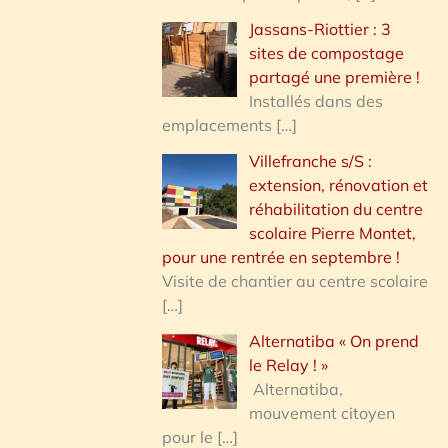
Jassans-Riottier : 3
sites de compostage
partagé une première !
Installés dans des
emplacements
[…]
Villefranche s/S :
extension, rénovation et
réhabilitation du centre
scolaire Pierre Montet,
pour une rentrée en septembre !
Visite de chantier au centre scolaire
[…]
Alternatiba « On prend
le Relay ! »
Alternatiba,
mouvement citoyen
pour le
[…]