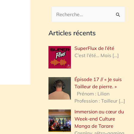
R
e
Articles récents
c
h
SuperFlux de l’été
e
C’est l’été… Mais
[…]
r
c
Épisode 17 // « Je suis
h
Tailleur de pierre. »
e
Prénom : Lilian
Profession : Tailleur
[…]
r
Immersion au cœur du
Week-end Culture
:
Manga de Tarare
Cosplay, rétro-gaming,