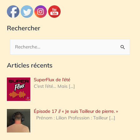
Rechercher
R
e
Articles récents
c
h
SuperFlux de l’été
e
C’est l’été… Mais
[…]
r
c
Épisode 17 // « Je suis Tailleur de pierre. »
h
Prénom : Lilian Profession : Tailleur
[…]
e
r