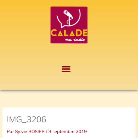
Aller
A
au
r
contenu
c
h
i
v
e
s
IMG_3206
Par
Sylvie ROSIER
/
9 septembre 2019