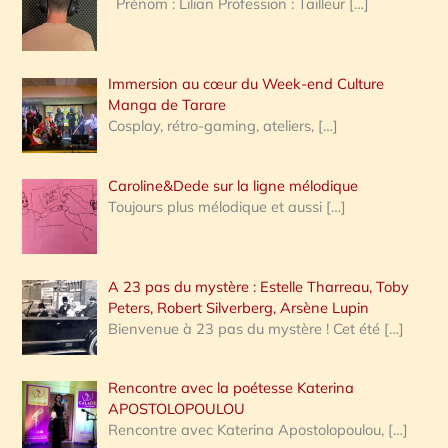
Prénom : Lilian Profession : Tailleur
[…]
e
r
Immersion au cœur du Week-end Culture
:
Manga de Tarare
Cosplay, rétro-gaming, ateliers,
[…]
Caroline&Dede sur la ligne mélodique
Toujours plus mélodique et aussi
[…]
A 23 pas du mystère : Estelle Tharreau, Toby
Peters, Robert Silverberg, Arsène Lupin
Bienvenue à 23 pas du mystère ! Cet été
[…]
Rencontre avec la poétesse Katerina
APOSTOLOPOULOU
Rencontre avec Katerina Apostolopoulou,
[…]