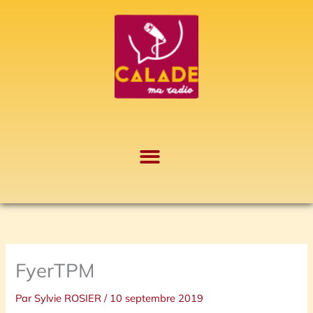
Aller
A
au
r
contenu
c
h
i
v
e
s
FyerTPM
Par
Sylvie ROSIER
/
10 septembre 2019