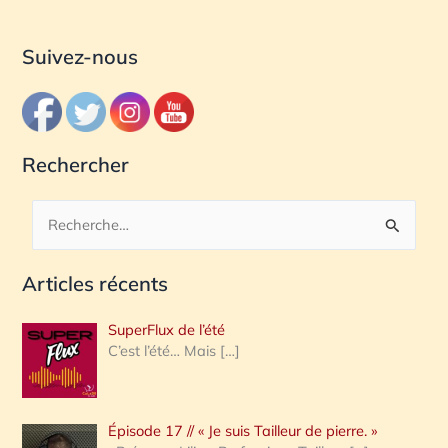
Suivez-nous
Rechercher
R
e
Articles récents
c
h
SuperFlux de l’été
e
C’est l’été… Mais
[…]
r
c
Épisode 17 // « Je suis Tailleur de pierre. »
h