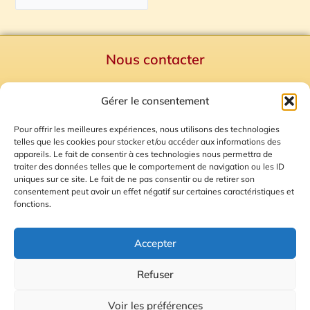
Nous contacter
Politique de confidentialité
Gérer le consentement
Mentions Légales
Plan du site
Pour offrir les meilleures expériences, nous utilisons des technologies
telles que les cookies pour stocker et/ou accéder aux informations des
Gestion des Cookies
appareils. Le fait de consentir à ces technologies nous permettra de
traiter des données telles que le comportement de navigation ou les ID
uniques sur ce site. Le fait de ne pas consentir ou de retirer son
consentement peut avoir un effet négatif sur certaines caractéristiques et
fonctions.
Accepter
Refuser
© 2026 Radio Calade
Voir les préférences