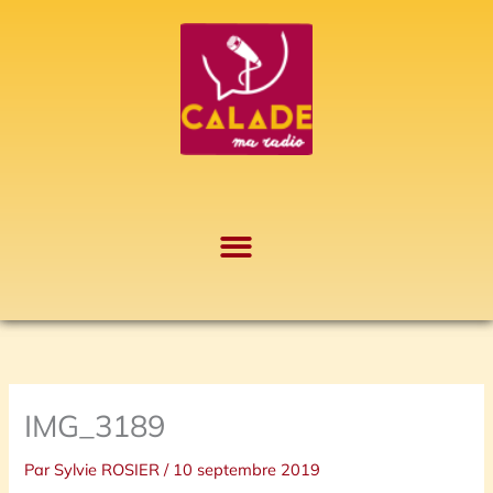
Aller
A
au
r
contenu
c
h
i
v
e
s
IMG_3189
Par
Sylvie ROSIER
/
10 septembre 2019