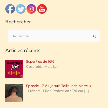
Rechercher
R
e
Articles récents
c
h
SuperFlux de l’été
e
C’est l’été… Mais
[…]
r
c
Épisode 17 // « Je suis Tailleur de pierre. »
h
Prénom : Lilian Profession : Tailleur
[…]
e
r