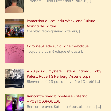
Prénom : Lilian Profession : Tailleur
[…]
e
r
Immersion au cœur du Week-end Culture
:
Manga de Tarare
Cosplay, rétro-gaming, ateliers,
[…]
Caroline&Dede sur la ligne mélodique
Toujours plus mélodique et aussi
[…]
A 23 pas du mystère : Estelle Tharreau, Toby
Peters, Robert Silverberg, Arsène Lupin
Bienvenue à 23 pas du mystère ! Cet été
[…]
Rencontre avec la poétesse Katerina
APOSTOLOPOULOU
Rencontre avec Katerina Apostolopoulou,
[…]