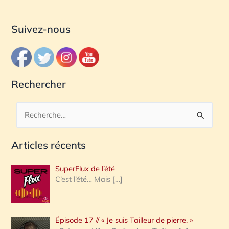
Suivez-nous
Rechercher
R
e
Articles récents
c
h
SuperFlux de l’été
e
C’est l’été… Mais
[…]
r
c
Épisode 17 // « Je suis Tailleur de pierre. »
h