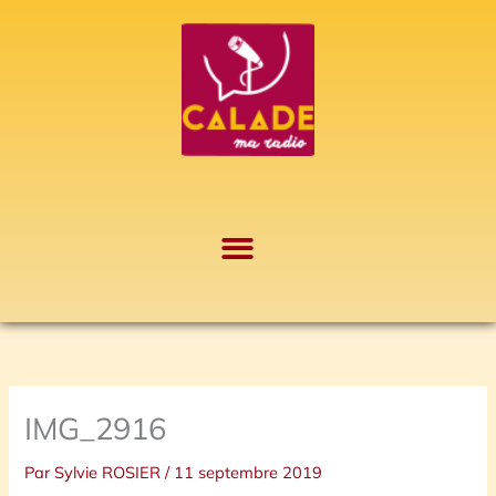
Aller
A
au
r
contenu
c
h
i
v
e
s
IMG_2916
Par
Sylvie ROSIER
/
11 septembre 2019