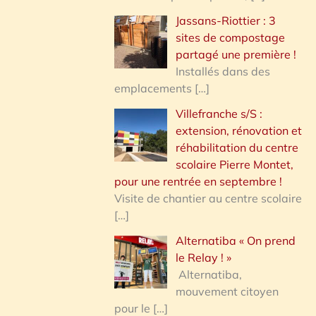
Jassans-Riottier : 3
sites de compostage
partagé une première !
Installés dans des
emplacements
[…]
Villefranche s/S :
extension, rénovation et
réhabilitation du centre
scolaire Pierre Montet,
pour une rentrée en septembre !
Visite de chantier au centre scolaire
[…]
Alternatiba « On prend
le Relay ! »
Alternatiba,
mouvement citoyen
pour le
[…]