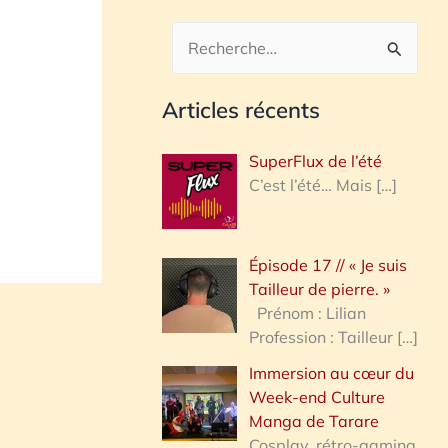
R
e
Articles récents
c
h
SuperFlux de l’été
e
C’est l’été… Mais
[…]
r
c
Épisode 17 // « Je suis
h
Tailleur de pierre. »
e
Prénom : Lilian
Profession : Tailleur
[…]
r
Immersion au cœur du
Week-end Culture
:
Manga de Tarare
Cosplay, rétro-gaming,