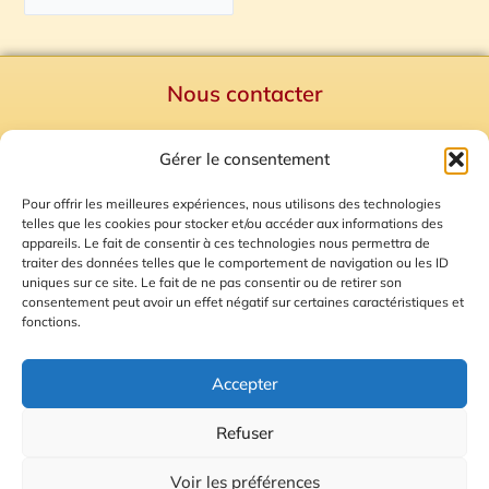
Nous contacter
Politique de confidentialité
Gérer le consentement
Mentions Légales
Plan du site
Pour offrir les meilleures expériences, nous utilisons des technologies
telles que les cookies pour stocker et/ou accéder aux informations des
Gestion des Cookies
appareils. Le fait de consentir à ces technologies nous permettra de
traiter des données telles que le comportement de navigation ou les ID
uniques sur ce site. Le fait de ne pas consentir ou de retirer son
consentement peut avoir un effet négatif sur certaines caractéristiques et
fonctions.
Accepter
Refuser
© 2026 Radio Calade
Voir les préférences