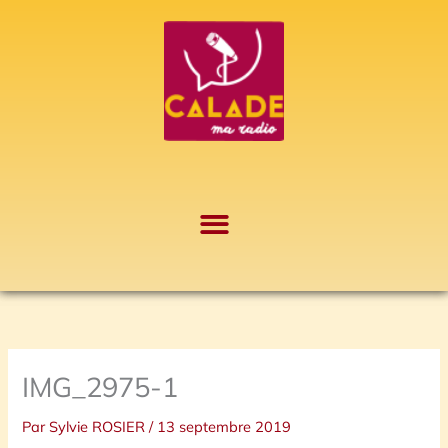
Aller
A
au
r
contenu
c
h
i
v
e
s
IMG_2975-1
Par
Sylvie ROSIER
/
13 septembre 2019