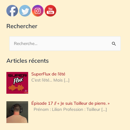
Rechercher
R
e
Articles récents
c
h
SuperFlux de l’été
e
C’est l’été… Mais
[…]
r
c
Épisode 17 // « Je suis Tailleur de pierre. »
h
Prénom : Lilian Profession : Tailleur
[…]
e
r