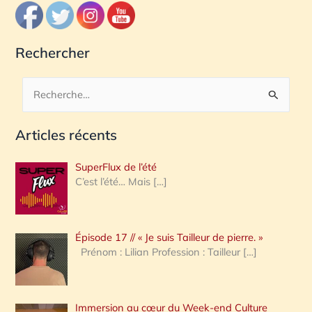
Rechercher
R
e
Articles récents
c
h
SuperFlux de l’été
e
C’est l’été… Mais
[…]
r
c
Épisode 17 // « Je suis Tailleur de pierre. »
h
Prénom : Lilian Profession : Tailleur
[…]
e
r
Immersion au cœur du Week-end Culture