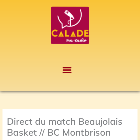
Aller
A
au
r
contenu
c
h
i
v
e
s
Direct du match Beaujolais
Basket // BC Montbrison