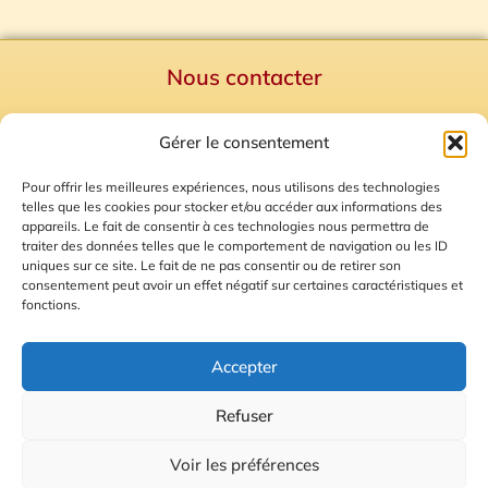
Nous contacter
Politique de confidentialité
Gérer le consentement
Mentions Légales
Plan du site
Pour offrir les meilleures expériences, nous utilisons des technologies
telles que les cookies pour stocker et/ou accéder aux informations des
Gestion des Cookies
appareils. Le fait de consentir à ces technologies nous permettra de
traiter des données telles que le comportement de navigation ou les ID
uniques sur ce site. Le fait de ne pas consentir ou de retirer son
consentement peut avoir un effet négatif sur certaines caractéristiques et
fonctions.
Accepter
Refuser
© 2026 Radio Calade
Voir les préférences