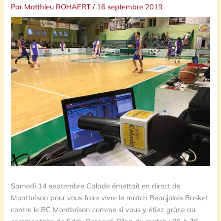
Par
Matthieu ROHAERT
/
16 septembre 2019
Samedi 14 septembre Calade émettait en direct de
Montbrison pour vous faire vivre le match Beaujolais Basket
contre le BC Montbrison comme si vous y étiez grâce au