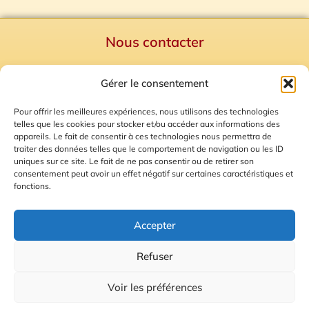
Nous contacter
Politique de confidentialité
Gérer le consentement
Mentions Légales
Plan du site
Pour offrir les meilleures expériences, nous utilisons des technologies
telles que les cookies pour stocker et/ou accéder aux informations des
Gestion des Cookies
appareils. Le fait de consentir à ces technologies nous permettra de
traiter des données telles que le comportement de navigation ou les ID
uniques sur ce site. Le fait de ne pas consentir ou de retirer son
consentement peut avoir un effet négatif sur certaines caractéristiques et
fonctions.
Accepter
Refuser
© 2026 Radio Calade
Voir les préférences
Ecoutez le direct