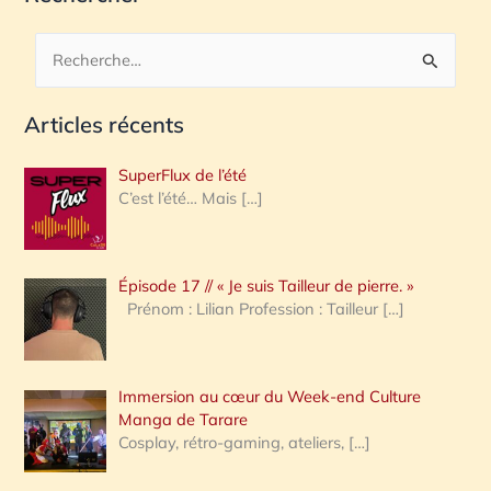
R
e
Articles récents
c
h
SuperFlux de l’été
e
C’est l’été… Mais
[…]
r
c
Épisode 17 // « Je suis Tailleur de pierre. »
h
Prénom : Lilian Profession : Tailleur
[…]
e
r
Immersion au cœur du Week-end Culture
:
Manga de Tarare
Cosplay, rétro-gaming, ateliers,
[…]