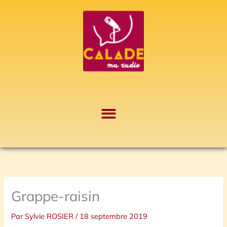
Aller
A
au
r
contenu
c
h
i
v
e
s
Grappe-raisin
Par
Sylvie ROSIER
/
18 septembre 2019