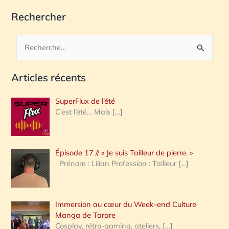
Rechercher
R
e
Articles récents
c
h
SuperFlux de l’été
e
C’est l’été… Mais
[…]
r
c
Épisode 17 // « Je suis Tailleur de pierre. »
h
Prénom : Lilian Profession : Tailleur
[…]
e
r
Immersion au cœur du Week-end Culture
:
Manga de Tarare
Cosplay, rétro-gaming, ateliers,
[…]