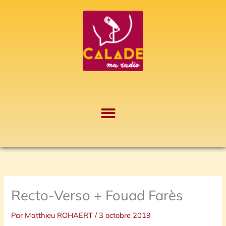
Aller
A
au
r
contenu
c
h
i
v
e
s
Recto-Verso + Fouad Farès
Par
Matthieu ROHAERT
/
3 octobre 2019