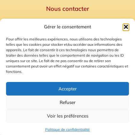
Nous contacter
Politique de confidentialité
Gérer le consentement
Mentions Légales
Plan du site
Pour offrir les meilleures expériences, nous utilisons des technologies
telles que les cookies pour stocker et/ou accéder aux informations des
Gestion des Cookies
appareils. Le fait de consentir à ces technologies nous permettra de
traiter des données telles que le comportement de navigation ou les ID
uniques sur ce site. Le fait de ne pas consentir ou de retirer son
consentement peut avoir un effet négatif sur certaines caractéristiques et
fonctions.
Accepter
Refuser
© 2026 Radio Calade
Voir les préférences
Ecoutez le direct
Politique de confidentialité