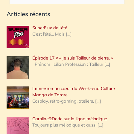
e
Articles récents
c
h
SuperFlux de l’été
e
C’est l’été… Mais
[…]
r
c
Épisode 17 // « Je suis Tailleur de pierre. »
h
Prénom : Lilian Profession : Tailleur
[…]
e
r
Immersion au cœur du Week-end Culture
:
Manga de Tarare
Cosplay, rétro-gaming, ateliers,
[…]
Caroline&Dede sur la ligne mélodique
Toujours plus mélodique et aussi
[…]