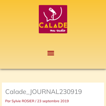
Aller
A
au
r
contenu
c
h
i
v
e
s
Calade_JOURNAL230919
Par
Sylvie ROSIER
/
23 septembre 2019