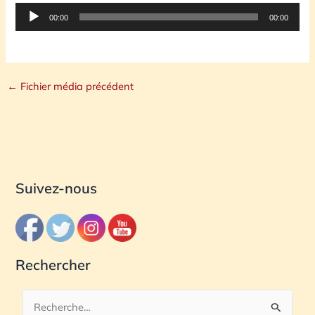
Lecteur
00:00
00:00
audio
←
Fichier média précédent
Suivez-nous
Rechercher
R