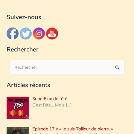
Suivez-nous
Rechercher
R
e
Articles récents
c
h
SuperFlux de l’été
e
C’est l’été… Mais
[…]
r
c
Épisode 17 // « Je suis Tailleur de pierre. »
h