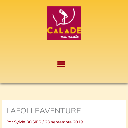
Aller
A
au
r
contenu
c
h
i
v
e
s
LAFOLLEAVENTURE
Par
Sylvie ROSIER
/
23 septembre 2019