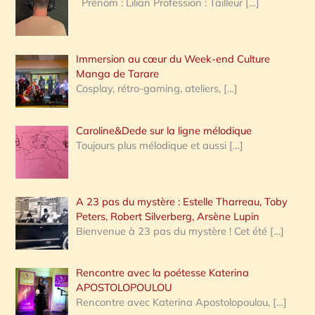
Prénom : Lilian Profession : Tailleur
[…]
e
r
Immersion au cœur du Week-end Culture
:
Manga de Tarare
Cosplay, rétro-gaming, ateliers,
[…]
Caroline&Dede sur la ligne mélodique
Toujours plus mélodique et aussi
[…]
A 23 pas du mystère : Estelle Tharreau, Toby
Peters, Robert Silverberg, Arsène Lupin
Bienvenue à 23 pas du mystère ! Cet été
[…]
Rencontre avec la poétesse Katerina
APOSTOLOPOULOU
Rencontre avec Katerina Apostolopoulou,
[…]