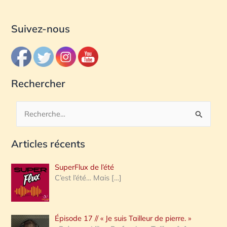
Suivez-nous
Rechercher
R
e
Articles récents
c
h
SuperFlux de l’été
e
C’est l’été… Mais
[…]
r
c
Épisode 17 // « Je suis Tailleur de pierre. »
h