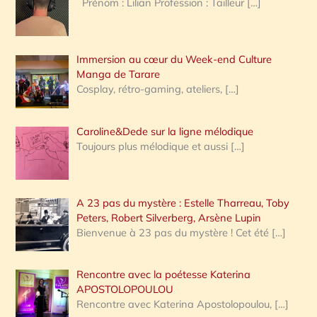
Prénom : Lilian Profession : Tailleur
[…]
e
r
Immersion au cœur du Week-end Culture
:
Manga de Tarare
Cosplay, rétro-gaming, ateliers,
[…]
Caroline&Dede sur la ligne mélodique
Toujours plus mélodique et aussi
[…]
A 23 pas du mystère : Estelle Tharreau, Toby
Peters, Robert Silverberg, Arsène Lupin
Bienvenue à 23 pas du mystère ! Cet été
[…]
Rencontre avec la poétesse Katerina
APOSTOLOPOULOU
Rencontre avec Katerina Apostolopoulou,
[…]