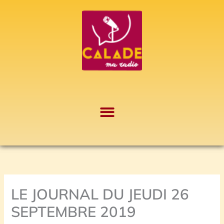
Aller
A
au
r
contenu
c
h
i
v
e
s
LE JOURNAL DU JEUDI 26
SEPTEMBRE 2019