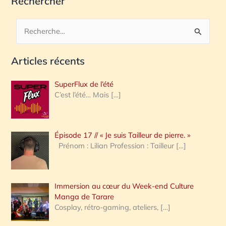
Rechercher
R
e
Articles récents
c
h
SuperFlux de l’été
e
C’est l’été… Mais
[…]
r
c
Épisode 17 // « Je suis Tailleur de pierre. »
h
Prénom : Lilian Profession : Tailleur
[…]
e
r
Immersion au cœur du Week-end Culture
:
Manga de Tarare
Cosplay, rétro-gaming, ateliers,
[…]