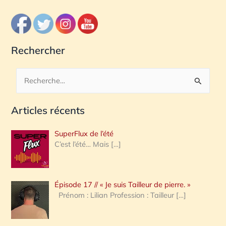
Rechercher
R
e
Articles récents
c
h
SuperFlux de l’été
e
C’est l’été… Mais
[…]
r
c
Épisode 17 // « Je suis Tailleur de pierre. »
h
Prénom : Lilian Profession : Tailleur
[…]
e
r