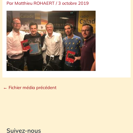
Par
Matthieu ROHAERT
/
3 octobre 2019
←
Fichier média précédent
Suivez-nous