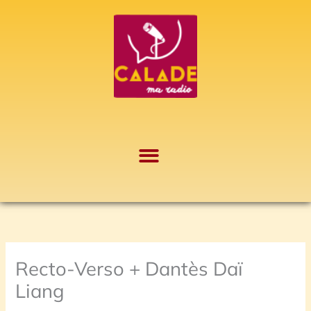
Aller
A
au
r
contenu
c
h
i
v
e
s
Recto-Verso + Dantès Daï
Liang