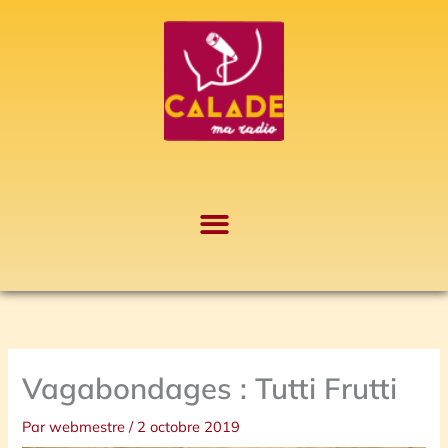
Aller
A
au
r
contenu
c
h
i
v
e
s
Vagabondages : Tutti Frutti
Par
webmestre
/
2 octobre 2019