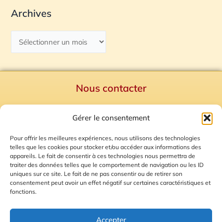
Archives
Nous contacter
Politique de confidentialité
Gérer le consentement
Mentions Légales
Plan du site
Pour offrir les meilleures expériences, nous utilisons des technologies
telles que les cookies pour stocker et/ou accéder aux informations des
Gestion des Cookies
appareils. Le fait de consentir à ces technologies nous permettra de
traiter des données telles que le comportement de navigation ou les ID
uniques sur ce site. Le fait de ne pas consentir ou de retirer son
consentement peut avoir un effet négatif sur certaines caractéristiques et
fonctions.
Accepter