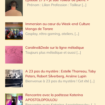
h
Prénom : Lilian Profession : Tailleur
[…]
e
r
Immersion au cœur du Week-end Culture
:
Manga de Tarare
Cosplay, rétro-gaming, ateliers,
[…]
Caroline&Dede sur la ligne mélodique
Toujours plus mélodique et aussi
[…]
A 23 pas du mystère : Estelle Tharreau, Toby
Peters, Robert Silverberg, Arsène Lupin
Bienvenue à 23 pas du mystère ! Cet été
[…]
Rencontre avec la poétesse Katerina
APOSTOLOPOULOU
Rencontre avec Katerina Apostolopoulou,
[…]