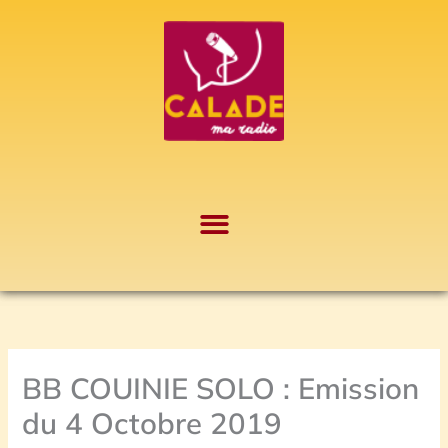
Aller
A
au
r
contenu
c
h
i
v
e
s
BB COUINIE SOLO : Emission
du 4 Octobre 2019