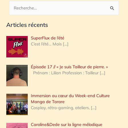
R
e
Articles récents
c
h
SuperFlux de l’été
e
C’est l’été… Mais
[…]
r
c
Épisode 17 // « Je suis Tailleur de pierre. »
h
Prénom : Lilian Profession : Tailleur
[…]
e
r
Immersion au cœur du Week-end Culture
:
Manga de Tarare
Cosplay, rétro-gaming, ateliers,
[…]
Caroline&Dede sur la ligne mélodique