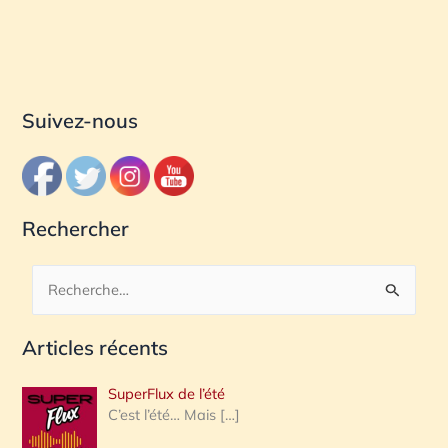
Suivez-nous
Rechercher
R
e
Articles récents
c
h
SuperFlux de l’été
e
C’est l’été… Mais
[…]
r