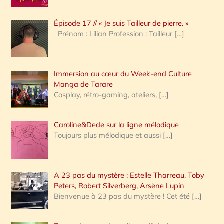
c
Épisode 17 // « Je suis Tailleur de pierre. »
h
Prénom : Lilian Profession : Tailleur
[…]
e
r
Immersion au cœur du Week-end Culture
:
Manga de Tarare
Cosplay, rétro-gaming, ateliers,
[…]
Caroline&Dede sur la ligne mélodique
Toujours plus mélodique et aussi
[…]
A 23 pas du mystère : Estelle Tharreau, Toby
Peters, Robert Silverberg, Arsène Lupin
Bienvenue à 23 pas du mystère ! Cet été
[…]