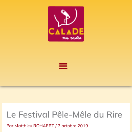
Aller
A
au
r
contenu
c
h
i
v
e
s
Le Festival Pêle-Mêle du Rire
Par
Matthieu ROHAERT
/
7 octobre 2019